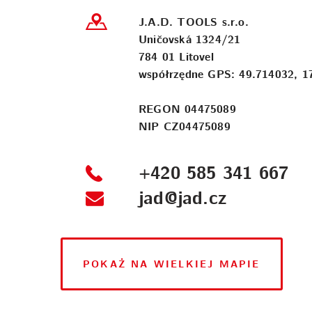
J.A.D. TOOLS s.r.o.
Uničovská 1324/21
784 01 Litovel
współrzędne GPS: 49.714032, 1
REGON 04475089
NIP CZ04475089
+420 585 341 667
jad@jad.cz
POKAŻ NA WIELKIEJ MAPIE